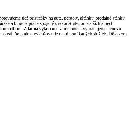
ujeme tiež prístrešky na autá, pergoly, altánky, predajné stánky,
ke a búracie práce spojené s rekonštrukciou starších striech.
 v danom odbore. Zdarma vykonáme zameranie a vypracujeme cenovú
ále skvalitňovanie a vylepšovanie nami ponúkaných služieb. Dôkazom