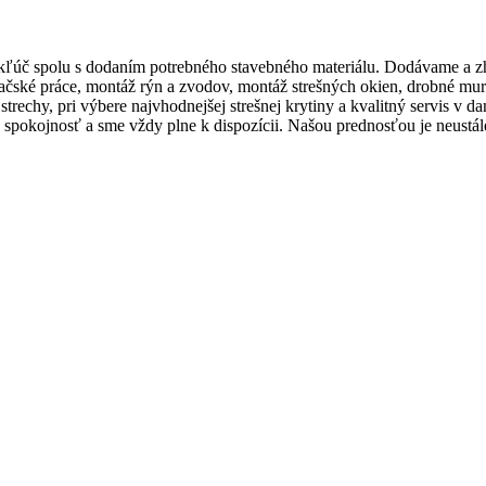
č spolu s dodaním potrebného stavebného materiálu. Dodávame a zhotov
ké práce, montáž rýn a zvodov, montáž strešných okien, drobné murárs
trechy, pri výbere najvhodnejšej strešnej krytiny a kvalitný servis
šu spokojnosť a sme vždy plne k dispozícii. Našou prednosťou je neust