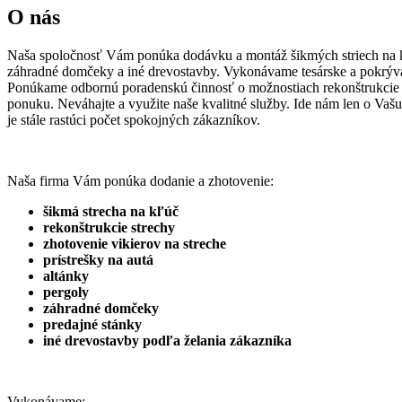
O nás
Naša spoločnosť Vám ponúka dodávku a montáž šikmých striech na kľú
záhradné domčeky a iné drevostavby. Vykonávame tesárske a pokrývačs
Ponúkame odbornú poradenskú činnosť o možnostiach rekonštrukcie s
ponuku. Neváhajte a využite naše kvalitné služby. Ide nám len o Va
je stále rastúci počet spokojných zákazníkov.
Naša firma Vám ponúka dodanie a zhotovenie:
šikmá strecha na kľúč
rekonštrukcie strechy
zhotovenie vikierov na streche
prístrešky na autá
altánky
pergoly
záhradné domčeky
predajné stánky
iné drevostavby podľa želania zákazníka
Vykonávame: