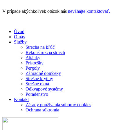
V prípade akýchkoľvek otázok nás
neváhajte kontaktovať.
Úvod
O nás
Služby
Strecha na kľúč
Rekonštrukcia striech
Altánky
Prístrešky
Pergoly
Záhradné domčeky
Strešné krytiny
Strešné okná
Odkvapové systémy
Poradenstvo
Kontakt
Zásady používania súborov cookies
Ochrana súkromia