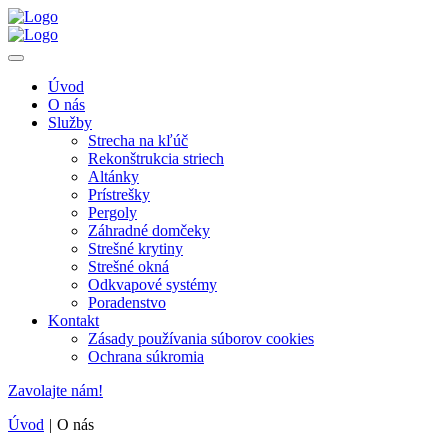
Úvod
O nás
Služby
Strecha na kľúč
Rekonštrukcia striech
Altánky
Prístrešky
Pergoly
Záhradné domčeky
Strešné krytiny
Strešné okná
Odkvapové systémy
Poradenstvo
Kontakt
Zásady používania súborov cookies
Ochrana súkromia
Zavolajte nám!
Úvod
|
O nás